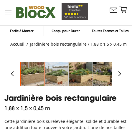
Al
Évaluation
Contactez
a
Mon pan
565 avis des clients
nous
co
Facile à Monter
Conçu pour Durer
Toutes Formes et Tailles
Accueil
Jardinière bois rectangulaire / 1,88 x 1,5 x 0,45 m
Jardinière bois rectangulaire
1,88 x 1,5 x 0,45 m
Cette jardinière bois surelevée élégante, solide et durable est
une addition toute trouvée à votre jardin. L'une de nos tailles