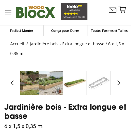
Al
Évaluation
Contactez
a
Mon pan
565 avis des clients
nous
co
Facile à Monter
Conçu pour Durer
Toutes Formes et Tailles
Accueil
Jardinière bois - Extra longue et basse / 6 x 1,5 x
0,35 m
Jardinière bois - Extra longue et
basse
6 x 1,5 x 0,35 m