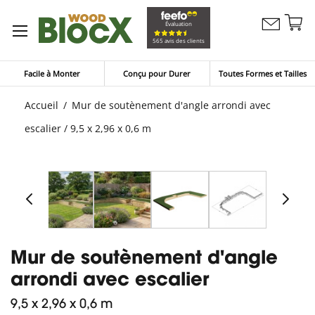
Al
Évaluation
Contactez
a
Mon pan
565 avis des clients
nous
co
Facile à Monter
Conçu pour Durer
Toutes Formes et Tailles
Accueil
Mur de soutènement d'angle arrondi avec
escalier / 9,5 x 2,96 x 0,6 m
Mur de soutènement d'angle
arrondi avec escalier
9,5 x 2,96 x 0,6 m