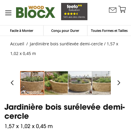
Al
Évaluation
Contactez
a
Mon pan
565 avis des clients
nous
co
Facile à Monter
Conçu pour Durer
Toutes Formes et Tailles
Accueil
Jardinière bois surélevée demi-cercle / 1,57 x
1,02 x 0,45 m
Jardinière bois surélevée demi-
cercle
1,57 x 1,02 x 0,45 m