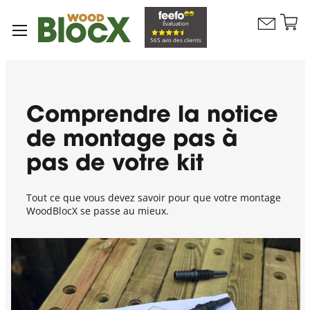
Al
Évaluation
Contactez
a
Mon pan
565 avis des clients
nous
co
Comprendre la notice
de montage pas à
pas de votre kit
Tout ce que vous devez savoir pour que votre montage
WoodBlocX se passe au mieux.