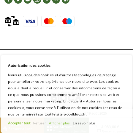
Autorisation des cookies
Nous utilisons des cookies et d’autres technologies de traçage
WoodBlocX GmbH - Registration: Aschaffenburg HRB 16954
pour améliorer votre expérience sur notre site web. Les cookies
nous aident à recueillir et conserver des informations de façon à
ce que nous puissions constamment améliorer notre site web et
personnaliser notre marketing. En cliquant « Autoriser tous les
cookies », vous consentez à l’utilisation de nos cookies (et ceux de
Livraison gratuite à partir du mercredi 19 août 2026
nos partenaires) sur tout le site woodblocx.fr.
Accepter tout
Refuser
Afficher plus
En savoir plus
Estimer /
Sur Mesure ?
1 983,00 €
Personnaliser
Commencer aujourd’hui
Ajouter au panier