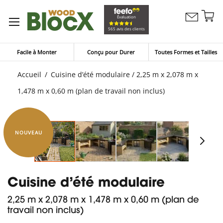
Al
Évaluation
Contactez
a
Mon pan
565 avis des clients
nous
co
Facile à Monter
Conçu pour Durer
Toutes Formes et Tailles
Accueil
Cuisine d’été modulaire / 2,25 m x 2,078 m x
1,478 m x 0,60 m (plan de travail non inclus)
NOUVEAU
Cuisine d’été modulaire
2,25 m x 2,078 m x 1,478 m x 0,60 m (plan de
travail non inclus)