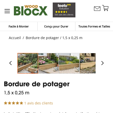
Al
Évaluation
Contactez
a
Mon pan
565 avis des clients
nous
co
Facile à Monter
Conçu pour Durer
Toutes Formes et Tailles
Accueil
Bordure de potager / 1,5 x 0,25 m
Bordure de potager
1,5 x 0,25 m
1 avis des clients