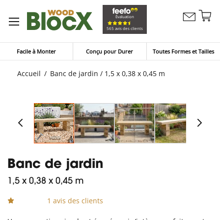
Al
Évaluation
Contactez
a
Mon pan
565 avis des clients
nous
co
Facile à Monter
Conçu pour Durer
Toutes Formes et Tailles
Accueil
Banc de jardin / 1,5 x 0,38 x 0,45 m
Banc de jardin
1,5 x 0,38 x 0,45 m
1 avis des clients